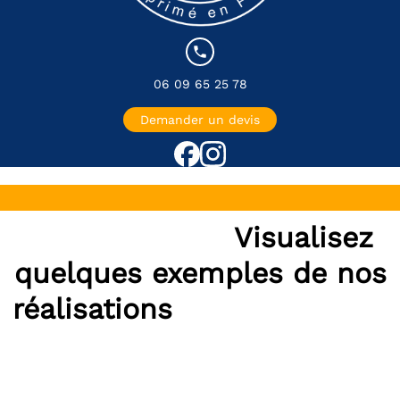
local_phone
06 09 65 25 78
Demander un devis
Visualisez
quelques exemples de nos
réalisations