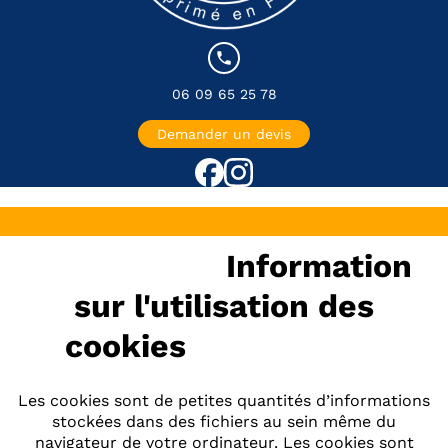
local_phone
06 09 65 25 78
Demander un devis
Information
sur l'utilisation des
cookies
Les cookies sont de petites quantités d’informations
stockées dans des fichiers au sein même du
navigateur de votre ordinateur. Les cookies sont