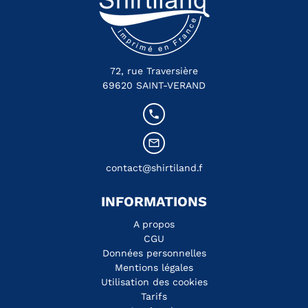
72, rue Traversière
69620 SAINT-VERAND
local_phone
mail_outline
contact@shirtiland.fr
INFORMATIONS
A propos
CGU
Données personnelles
Mentions légales
Utilisation des cookies
Tarifs